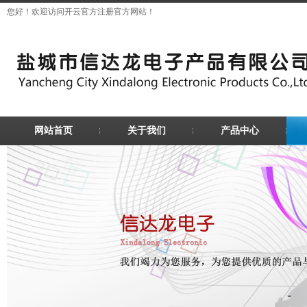
您好！欢迎访问开云官方注册官方网站！
网站首页
关于我们
产品中心
开云kaiyun（中国）