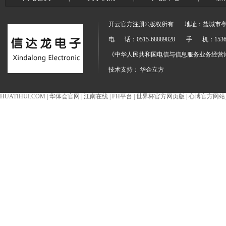
开云官方注册©版权所有
地址：盐城市亭
电
话：0515-68889828
手
机：1536
《中华人民共和国电信与信息服务业务经营
技术支持：
华企立方
HUATIHUI.COM
|
华体会官网
|
江南在线
|
FH平台
|
世界杯官方网页版
|
心博官方网站_