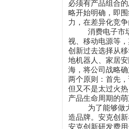
必须有产品组合的
略开始明确，即围
力，在差异化竞争
消费电子市场由
视、移动电源等，
创新过去选择从移
地机器人、家居安
海，将公司战略确
两个原则：首先，
但又不是太过火热
产品生命周期的萌
为了能够做大“
造品牌。安克创新
安克创新研发费用达