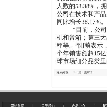
人数的53.38%
公司在技术和产品
同比增长38.17%。
“目前，公司的
机和音箱；第三大
秤等。”阳萌表示
个年销售额超15
球市场细分品类里
返回列表
下一篇：
没有了
网站首页
关于我们
产品中心
新
|
|
|