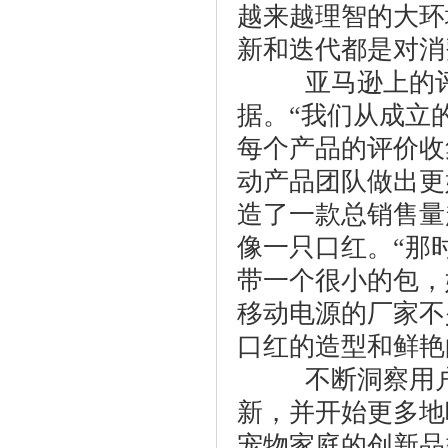
越来越理智的大环
新和迭代都是对消
亚马逊上的评价
据。“我们从成立
每个产品的评价收
动产品团队做出更
造了一款总销售量
像一只口红。“那
带一个很小的包，
移动电源的厂家不
口红的造型和鲜艳
不断洞察用户需
新，并开始更多地
宠物家庭的创新品