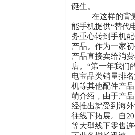
诞生。
在这样的背景下
能手机提供“替代
务重心转到手机配
产品。作为一家初
产品直接卖给消费
店。“第一年我们
电宝品类销量排名
机等其他配件产品
萌介绍，由于产品
经推出就受到海外
往线下拓展。自2
等大型线下零售连