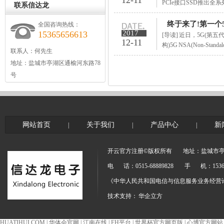
12-11
PCIe接口SSD推出全
联系信达龙
终于来了!第一个
全国咨询热线：
2017
15365656613
[导读] 近日，5G(
12-11
构)5G NSA(Non-S
联系人：
何先生
地址：
盐城市亭湖区通榆河东路78
号
网站首页
关于我们
产品中心
新
|
|
|
开云官方注册©版权所有
地址：盐城市亭
电
话：0515-68889828
手
机：1536
《中华人民共和国电信与信息服务业务经营
技术支持：
华企立方
HUATIHUI.COM
|
华体会官网
|
江南在线
|
FH平台
|
世界杯官方网页版
|
心博官方网站_