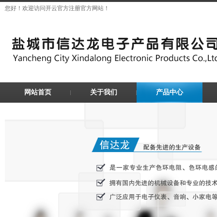
您好！欢迎访问开云官方注册官方网站！
网站首页
关于我们
产品中心
开云kaiyun（中国）