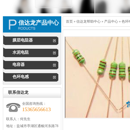
信达龙产品中心
首页
»
信达龙帮助中心
»
产品中心
» 色环
膜层电阻器
水泥电阻
电容器
色环电感
联系信达龙
全国咨询热线：
15365656613
联系人：
何先生
地址：
盐城市亭湖区通榆河东路78