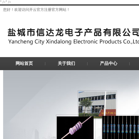
" />" />
您好！欢迎访问开云官方注册官方网站！
网站首页
关于我们
产品中心
开云kaiyun（中国）