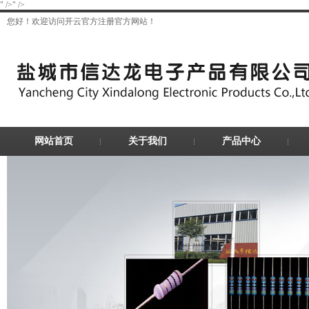
" />" />
您好！欢迎访问开云官方注册官方网站！
网站首页
关于我们
产品中心
开云kaiyun（中国）