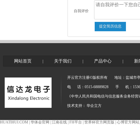
自我评价
网站首页
关于我们
产品中心
新
|
|
|
开云官方注册©版权所有
地址：盐城市亭
电
话：0515-68889828
手
机：1536
《中华人民共和国电信与信息服务业务经营
技术支持：
华企立方
HUATIHUI.COM
|
华体会官网
|
江南在线
|
FH平台
|
世界杯官方网页版
|
心博官方网站_