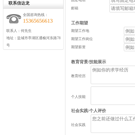
固定电话
联系信达龙
邮箱
全国咨询热线：
15365656613
工作期望
联系人：
何先生
期望工作地
地址：
盐城市亭湖区通榆河东路78
期望工作岗位
号
期望薪资
教育背景/技能展示
教育经历
个人技能
社会实践/个人评价
社会实践